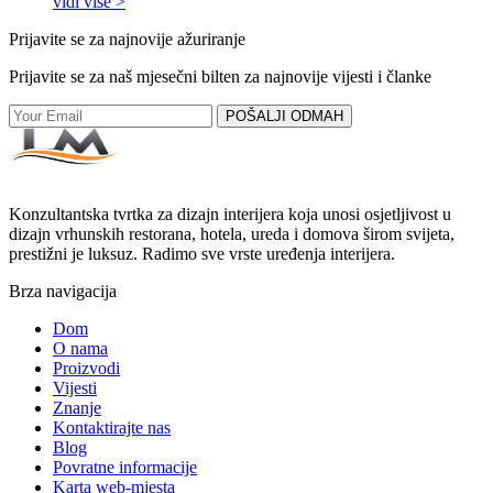
vidi više >
Prijavite se za najnovije ažuriranje
Prijavite se za naš mjesečni bilten za najnovije vijesti i članke
POŠALJI ODMAH
Konzultantska tvrtka za dizajn interijera koja unosi osjetljivost u
dizajn vrhunskih restorana, hotela, ureda i domova širom svijeta,
prestižni je luksuz. Radimo sve vrste uređenja interijera.
Brza navigacija
Dom
O nama
Proizvodi
Vijesti
Znanje
Kontaktirajte nas
Blog
Povratne informacije
Karta web-mjesta