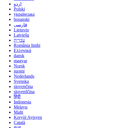
اردو
Polski
українська
bosanski
فارسی
Lietuvių
Latviešu
עברית
România limbi
Ελληνικά
dansk
magyar
Norsk
suomi
Nederlands
Svenska
slovenčina
slovenščina
हिंदी
Indonesia
Melayu
Malti
Kreyòl Ayisyen
Català
বাংলা