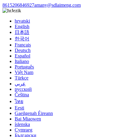
8615206846927
amany@sdlaimeng.com
Jezik
hrvatski
English
日本語
한국어
Français
Deutsch
Español
Italiano
Português
Việt Nam
Türkçe
عربي
русский
Čeština
ไทย
Eesti
Gaeilgenah Éireann
Bai Miaowen
íslenska
Cymraeg
Български