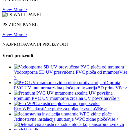
View More >
PS ZIDNI PANEL
View More >
NAJPRODAVANIJI PROIZVODI
Vrući proizvodi
Vodootporna 5D UV presvučena PVC ploča od mramora
Više
>
PVC UV mramorna zidna ploča protiv -mrlja 5D printa
Više >
Premium PVC UV mramorna zrcalna UV površina
Više >
Eco WPC akustične ploče za upijanje zvuka
Više >
Jednostavna instalacija unutarnje WPC zidne ploče
Više >