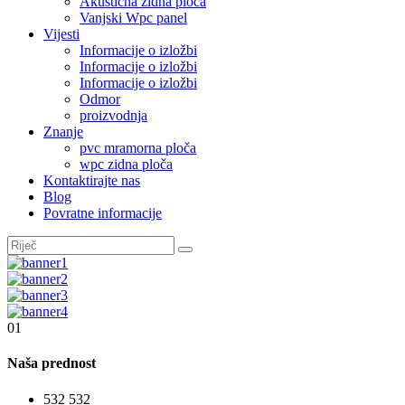
Akustična zidna ploča
Vanjski Wpc panel
Vijesti
Informacije o izložbi
Informacije o izložbi
Informacije o izložbi
Odmor
proizvodnja
Znanje
pvc mramorna ploča
wpc zidna ploča
Kontaktirajte nas
Blog
Povratne informacije
01
Naša prednost
532
532