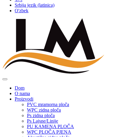
Srbija jezik (latinica)
O'zbek
Dom
O nama
Proizvodi
PVC mramorna ploča
WPC zidna ploča
Ps zidna ploča
Ps Lajsne/Linije
PU KAMENA PLOČA
WPC PLOČA PJENA