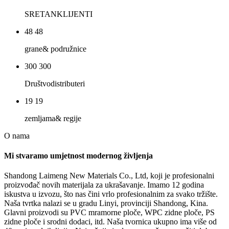
SRETAN
KLIJENTI
48
48
grane
& podružnice
300
300
Društvo
distributeri
19
19
zemljama
& regije
O nama
Mi stvaramo umjetnost modernog življenja
Shandong Laimeng New Materials Co., Ltd, koji je profesionalni
proizvođač novih materijala za ukrašavanje. Imamo 12 godina
iskustva u izvozu, što nas čini vrlo profesionalnim za svako tržište.
Naša tvrtka nalazi se u gradu Linyi, provinciji Shandong, Kina.
Glavni proizvodi su PVC mramorne ploče, WPC zidne ploče, PS
zidne ploče i srodni dodaci, itd. Naša tvornica ukupno ima više od