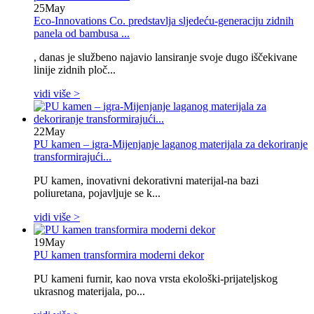
25
May
Eco-Innovations Co. predstavlja sljedeću-generaciju zidnih
panela od bambusa ...
, danas je službeno najavio lansiranje svoje dugo iščekivane
linije zidnih ploč...
vidi više >
22
May
PU kamen – igra-Mijenjanje laganog materijala za dekoriranje
transformirajući...
PU kamen, inovativni dekorativni materijal-na bazi
poliuretana, pojavljuje se k...
vidi više >
19
May
PU kamen transformira moderni dekor
PU kameni furnir, kao nova vrsta ekološki-prijateljskog
ukrasnog materijala, po...