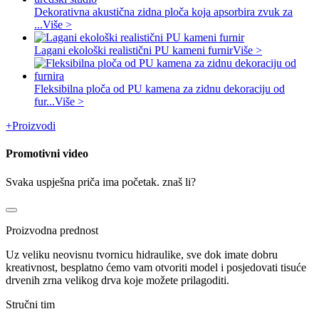
Dekorativna akustična zidna ploča koja apsorbira zvuk za
...
Više >
Lagani ekološki realistični PU kameni furnir
Više >
Fleksibilna ploča od PU kamena za zidnu dekoraciju od
fur...
Više >
+
Proizvodi
Promotivni video
Svaka uspješna priča ima početak. znaš li?
Proizvodna prednost
Uz veliku neovisnu tvornicu hidraulike, sve dok imate dobru
kreativnost, besplatno ćemo vam otvoriti model i posjedovati tisuće
drvenih zrna velikog drva koje možete prilagoditi.
Stručni tim