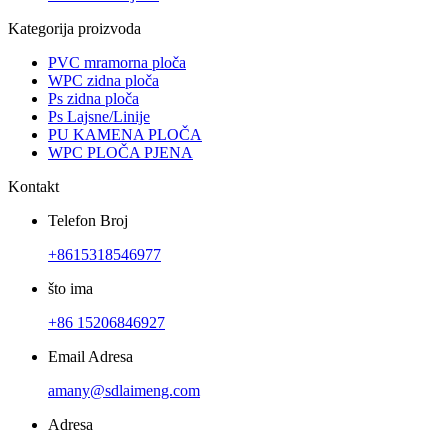
Kategorija proizvoda
PVC mramorna ploča
WPC zidna ploča
Ps zidna ploča
Ps Lajsne/Linije
PU KAMENA PLOČA
WPC PLOČA PJENA
Kontakt
Telefon Broj
+8615318546977
što ima
+86 15206846927
Email Adresa
amany@sdlaimeng.com
Adresa